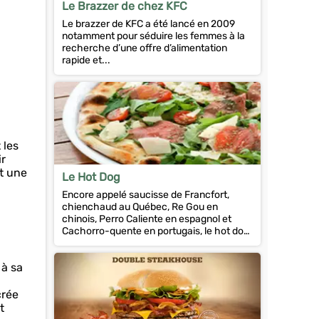
Le Brazzer de chez KFC
Le brazzer de KFC a été lancé en 2009
notamment pour séduire les femmes à la
recherche d’une offre d’alimentation
rapide et...
 les
ir
nt une
Le Hot Dog
Encore appelé saucisse de Francfort,
chienchaud au Québec, Re Gou en
chinois, Perro Caliente en espagnol et
Cachorro-quente en portugais, le hot dog
est l’un des sandwichs...
 à sa
crée
t