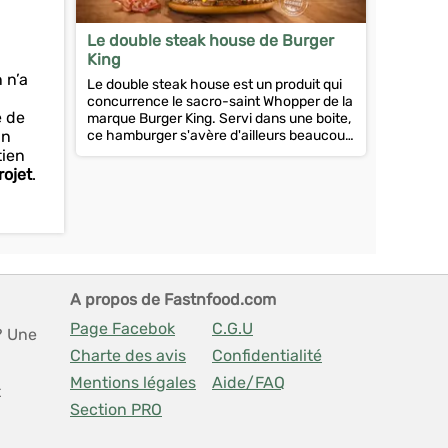
Le double steak house de Burger
King
 n’a
Le double steak house est un produit qui
concurrence le sacro-saint Whopper de la
e de
marque Burger King. Servi dans une boite,
un
ce hamburger s'avère d'ailleurs beaucoup
plus gros que...
tien
rojet
.
A propos de Fastnfood.com
Page Facebok
C.G.U
? Une
Charte des avis
Confidentialité
Mentions légales
Aide/FAQ
t
Section PRO