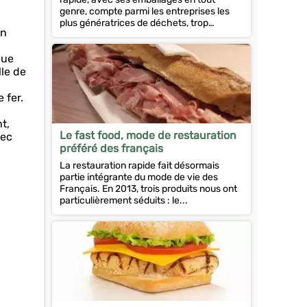
genre, compte parmi les entreprises les
plus génératrices de déchets, trop
on
souvent...
que
lle de
 fer.
t,
Le fast food, mode de restauration
vec
préféré des français
La restauration rapide fait désormais
partie intégrante du mode de vie des
Français. En 2013, trois produits nous ont
particulièrement séduits : le...