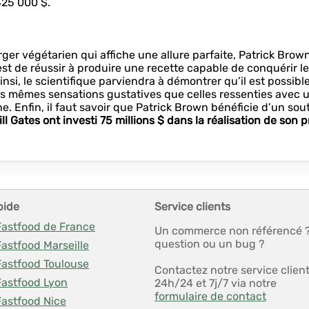
325 000 $.
er végétarien qui affiche une allure parfaite, Patrick Brown
f est de réussir à produire une recette capable de conquérir le
i, le scientifique parviendra à démontrer qu’il est possibl
s mêmes sensations gustatives que celles ressenties avec 
Enfin, il faut savoir que Patrick Brown bénéficie d’un sou
ll Gates ont investi 75 millions $ dans la réalisation de son p
pide
Service clients
Fastfood de France
Un commerce non référencé 
question ou un bug ?
Fastfood Marseille
Fastfood Toulouse
Contactez notre service clien
Fastfood Lyon
24h/24 et 7j/7 via notre
formulaire de contact
Fastfood Nice