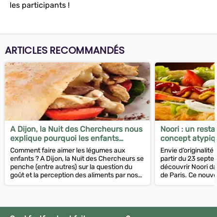
les participants !
ARTICLES RECOMMANDÉS
A Dijon, la Nuit des Chercheurs nous
Noori : un resta
explique pourquoi les enfants
concept atypiq
préfèrent les frites aux épinards
tacosushi déba
Comment faire aimer les légumes aux
Envie d’originalité
enfants ? A Dijon, la Nuit des Chercheurs se
partir du 23 sept
penche (entre autres) sur la question du
découvrir Noori d
goût et la perception des aliments par nos
de Paris. Ce nou
bambins.
imaginé par Axel M