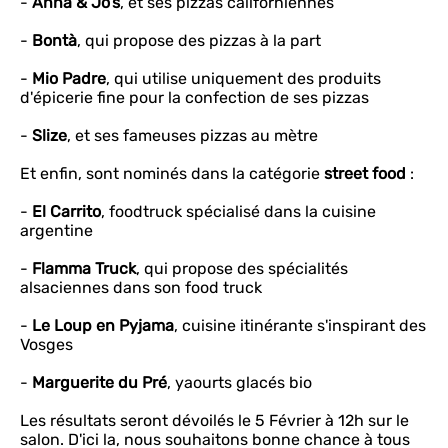
-
Anna & Jo’s
, et ses pizzas californiennes
-
Bontà
, qui propose des pizzas à la part
-
Mio Padre
, qui utilise uniquement des produits
d'épicerie fine pour la confection de ses pizzas
-
Slize
, et ses fameuses pizzas au mètre
Et enfin, sont nominés dans la catégorie
street food
:
-
El Carrito
, foodtruck spécialisé dans la cuisine
argentine
-
Flamma Truck
, qui propose des spécialités
alsaciennes dans son food truck
-
Le Loup en Pyjama
, cuisine itinérante s'inspirant des
Vosges
-
Marguerite du Pré
, yaourts glacés bio
Les résultats seront dévoilés le 5 Février à 12h sur le
salon. D'ici la, nous souhaitons bonne chance à tous