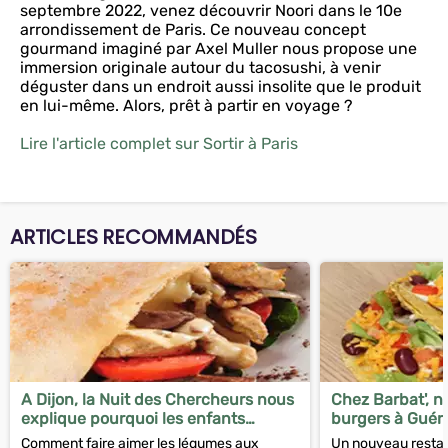
septembre 2022, venez découvrir Noori dans le 10e
arrondissement de Paris. Ce nouveau concept
gourmand imaginé par Axel Muller nous propose une
immersion originale autour du tacosushi, à venir
déguster dans un endroit aussi insolite que le produit
en lui-même. Alors, prêt à partir en voyage ?
Lire l'article complet sur Sortir à Paris
ARTICLES RECOMMANDÉS
A Dijon, la Nuit des Chercheurs nous
Chez Barbat', n
explique pourquoi les enfants
burgers à Guér
préfèrent les frites aux épinards
Comment faire aimer les légumes aux
Un nouveau restaur