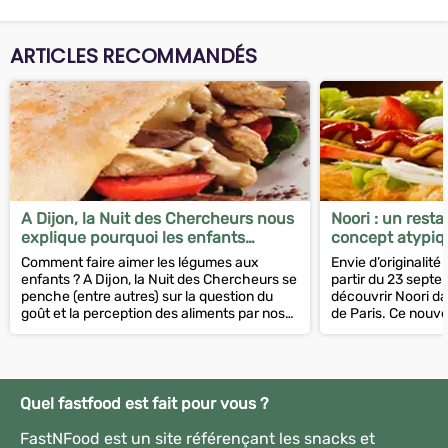
ARTICLES RECOMMANDÉS
A Dijon, la Nuit des Chercheurs nous
Noori : un resta
explique pourquoi les enfants
concept atypiq
préfèrent les frites aux épinards
tacosushi déba
Comment faire aimer les légumes aux
Envie d’originalité
enfants ? A Dijon, la Nuit des Chercheurs se
partir du 23 sept
penche (entre autres) sur la question du
découvrir Noori d
goût et la perception des aliments par nos
de Paris. Ce nou
bambins.
imaginé par Axel M
Quel fastfood est fait pour vous ?
FastNFood est un site référençant les snacks et