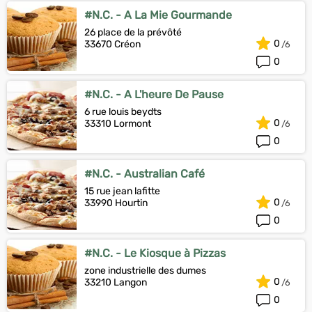
#N.C. - A La Mie Gourmande
26 place de la prévôté
0
33670 Créon
0
#N.C. - A L'heure De Pause
6 rue louis beydts
0
33310 Lormont
0
#N.C. - Australian Café
15 rue jean lafitte
0
33990 Hourtin
0
#N.C. - Le Kiosque à Pizzas
zone industrielle des dumes
0
33210 Langon
0