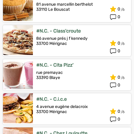
81 avenue marcellin berthelot
0
33110 Le Bouscat
0
#N.C. - Class'croute
86 avenue prés j f kennedy
0
33700 Mérignac
0
#N.C. - Cita Pizz'
rue premayac
0
33390 Blaye
0
#N.C. - C.i.c.e
4 avenue eugène delacroix
0
33700 Mérignac
0
#N.C. - Chez Louloutte