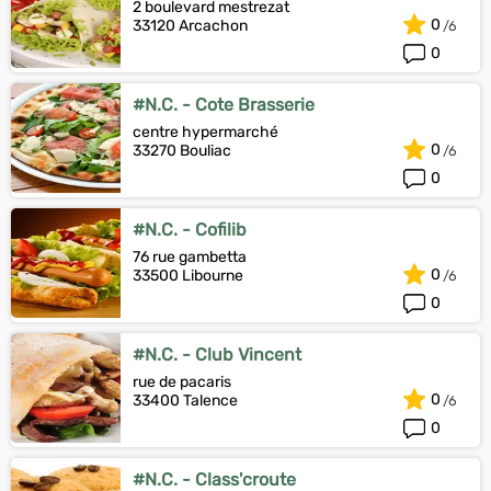
2 boulevard mestrezat
0
33120 Arcachon
0
#N.C. - Cote Brasserie
centre hypermarché
0
33270 Bouliac
0
#N.C. - Cofilib
76 rue gambetta
0
33500 Libourne
0
#N.C. - Club Vincent
rue de pacaris
0
33400 Talence
0
#N.C. - Class'croute