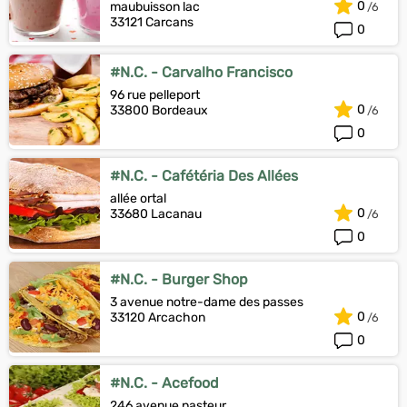
0
maubuisson lac
33121 Carcans
0
#N.C. - Carvalho Francisco
96 rue pelleport
0
33800 Bordeaux
0
#N.C. - Cafétéria Des Allées
allée ortal
0
33680 Lacanau
0
#N.C. - Burger Shop
3 avenue notre-dame des passes
0
33120 Arcachon
0
#N.C. - Acefood
246 avenue pasteur