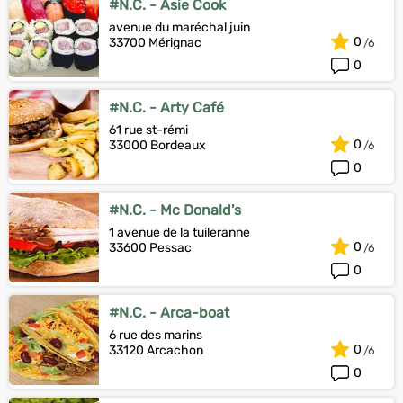
#N.C. - Asie Cook
avenue du maréchal juin
0
33700 Mérignac
0
#N.C. - Arty Café
61 rue st-rémi
0
33000 Bordeaux
0
#N.C. - Mc Donald's
1 avenue de la tuileranne
0
33600 Pessac
0
#N.C. - Arca-boat
6 rue des marins
0
33120 Arcachon
0