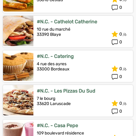
0
#N.C. - Cathelot Catherine
10 rue du marché
0
33390 Blaye
0
#N.C. - Catering
4 rue des ayres
0
33000 Bordeaux
0
#N.C. - Les Pizzas Du Sud
7 le bourg
0
33620 Laruscade
0
#N.C. - Casa Pepe
109 boulevard résidence