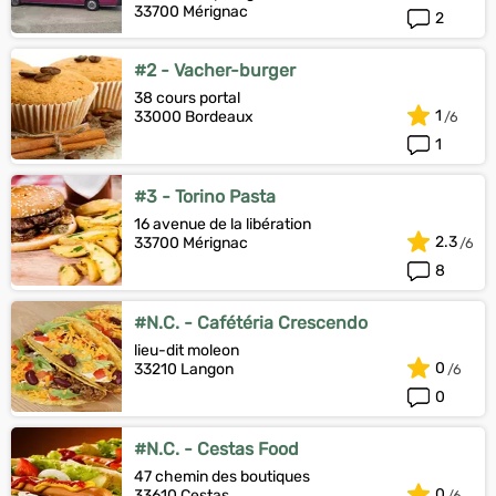
33700 Mérignac
2
#2 - Vacher-burger
38 cours portal
1
33000 Bordeaux
1
#3 - Torino Pasta
16 avenue de la libération
2.3
33700 Mérignac
8
#N.C. - Cafétéria Crescendo
lieu-dit moleon
0
33210 Langon
0
#N.C. - Cestas Food
47 chemin des boutiques
0
33610 Cestas