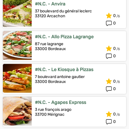
#N.C. - Anvira
37 boulevard du général leclerc
0
33120 Arcachon
0
#N.C. - Allo Pizza Lagrange
87 rue lagrange
0
33000 Bordeaux
0
#N.C. - Le Kiosque à Pizzas
7 boulevard antoine gautier
0
33000 Bordeaux
0
#N.C. - Agapes Express
3 rue françois arago
0
33700 Mérignac
0