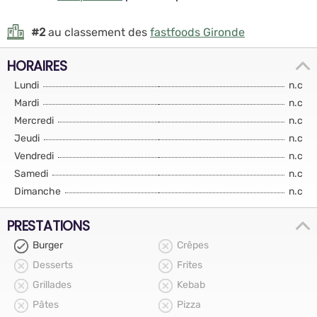
#2
au classement des
fastfoods Gironde
HORAIRES
Lundi
n.c
Mardi
n.c
Mercredi
n.c
Jeudi
n.c
Vendredi
n.c
Samedi
n.c
Dimanche
n.c
PRESTATIONS
Burger
Crêpes
Desserts
Frites
Grillades
Kebab
Pâtes
Pizza