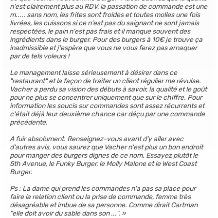
n'est clairement plus au RDV, la passation de commande est une
m..... sans nom, les frites sont froides et toutes molles une fois
livrées, les cuissons si ce n'est pas du saignant ne sont jamais
respectées, le pain n'est pas frais et il manque souvent des
ingrédients dans le burger. Pour des burgers à 10€ je trouve ça
inadmissible et j'espère que vous ne vous ferez pas arnaquer
par de tels voleurs !
Le management laisse sérieusement à désirer dans ce
"restaurant" et la façon de traiter un client régulier me révulse.
Vacher a perdu sa vision des débuts à savoir, la qualité et le goût
pour ne plus se concentrer uniquement que sur le chiffre. Pour
information les soucis sur commandes sont assez récurrents et
c'était déjà leur deuxième chance car déçu par une commande
précédente.
A fuir absolument. Renseignez-vous avant d'y aller avec
d'autres avis, vous saurez que Vacher n'est plus un bon endroit
pour manger des burgers dignes de ce nom. Essayez plutôt le
5th Avenue, le Funky Burger, le Molly Malone et le West Coast
Burger.
Ps : La dame qui prend les commandes n'a pas sa place pour
faire la relation client ou la prise de commande, femme très
désagréable et imbue de sa personne. Comme dirait Cartman
"elle doit avoir du sable dans son ...".