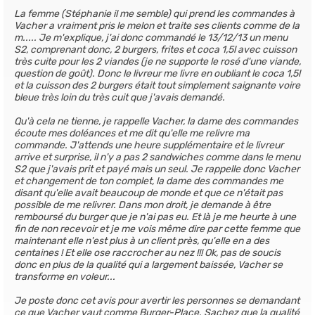
La femme (Stéphanie il me semble) qui prend les commandes à
Vacher a vraiment pris le melon et traite ses clients comme de la
m..... Je m'explique, j'ai donc commandé le 13/12/13 un menu
S2, comprenant donc, 2 burgers, frites et coca 1,5l avec cuisson
très cuite pour les 2 viandes (je ne supporte le rosé d'une viande,
question de goût). Donc le livreur me livre en oubliant le coca 1,5l
et la cuisson des 2 burgers était tout simplement saignante voire
bleue très loin du très cuit que j'avais demandé.
Qu'à cela ne tienne, je rappelle Vacher, la dame des commandes
écoute mes doléances et me dit qu'elle me relivre ma
commande. J'attends une heure supplémentaire et le livreur
arrive et surprise, il n'y a pas 2 sandwiches comme dans le menu
S2 que j'avais prit et payé mais un seul. Je rappelle donc Vacher
et changement de ton complet, la dame des commandes me
disant qu'elle avait beaucoup de monde et que ce n'était pas
possible de me relivrer. Dans mon droit, je demande à être
remboursé du burger que je n'ai pas eu. Et là je me heurte à une
fin de non recevoir et je me vois même dire par cette femme que
maintenant elle n'est plus à un client près, qu'elle en a des
centaines ! Et elle ose raccrocher au nez !!! Ok, pas de soucis
donc en plus de la qualité qui a largement baissée, Vacher se
transforme en voleur...
Je poste donc cet avis pour avertir les personnes se demandant
ce que Vacher vaut comme Burger-Place. Sachez que la qualité