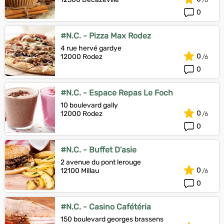
0
#N.C. - Pizza Max Rodez
4 rue hervé gardye
0
12000 Rodez
0
#N.C. - Espace Repas Le Foch
10 boulevard gally
0
12000 Rodez
0
#N.C. - Buffet D'asie
2 avenue du pont lerouge
0
12100 Millau
0
#N.C. - Casino Cafétéria
150 boulevard georges brassens