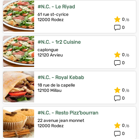
#N.C. - Le Riyad
61 rue st-cyrice
0
12000 Rodez
0
#N.C. - 1r2 Cuisine
caplongue
0
12120 Arvieu
0
#N.C. - Royal Kebab
18 rue de la capelle
0
12100 Millau
0
#N.C. - Resto Pizz'bourran
22 avenue jean monnet
0
12000 Rodez
0