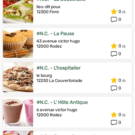
lieu-dit poux
0
12300 Firmi
0
#N.C. - La Pause
43 avenue victor hugo
0
12000 Rodez
0
#N.C. - L'hospitalier
le bourg
0
12230 La Couvertoirade
0
#N.C. - L' Hôte Antique
6 avenue victor hugo
0
12000 Rodez
0