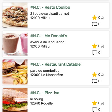
#N.C. - Resto L'oulibo
21 boulevard sadi carnot
0
12100 Millau
0
#N.C. - Mc Donald's
avenue du languedoc
0
12100 Millau
0
#N.C. - Restaurant L'etable
parc de combelles
0
12000 Le Monastère
0
#N.C. - Pizz-isa
le bourg
0
12340 Rodelle
0