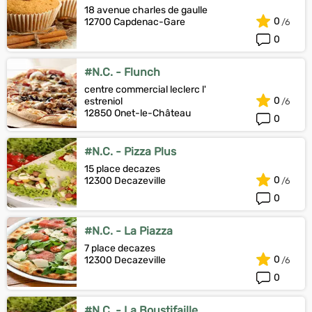
18 avenue charles de gaulle
0
12700 Capdenac-Gare
0
#N.C. - Flunch
centre commercial leclerc l'
0
estreniol
12850 Onet-le-Château
0
#N.C. - Pizza Plus
15 place decazes
0
12300 Decazeville
0
#N.C. - La Piazza
7 place decazes
0
12300 Decazeville
0
#N.C. - La Boustifaille