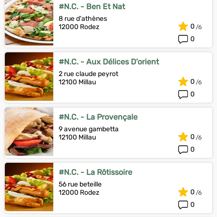
#N.C. - Ben Et Nat
8 rue d'athènes
0
12000 Rodez
0
#N.C. - Aux Délices D'orient
2 rue claude peyrot
0
12100 Millau
0
#N.C. - La Provençale
9 avenue gambetta
0
12100 Millau
0
#N.C. - La Rôtissoire
56 rue beteille
0
12000 Rodez
0