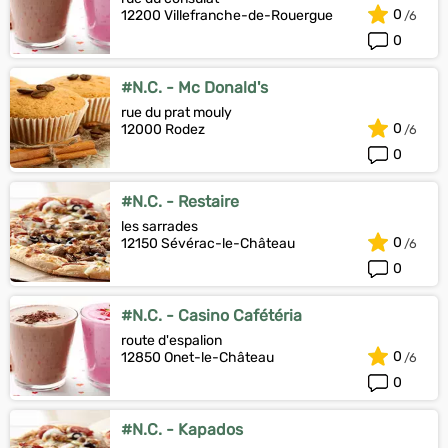
0
12200 Villefranche-de-Rouergue
0
#N.C. - Mc Donald's
rue du prat mouly
0
12000 Rodez
0
#N.C. - Restaire
les sarrades
0
12150 Sévérac-le-Château
0
#N.C. - Casino Cafétéria
route d'espalion
0
12850 Onet-le-Château
0
#N.C. - Kapados