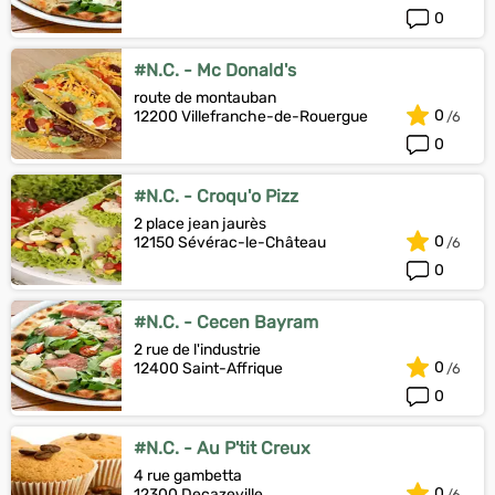
0
#N.C. - Mc Donald's
route de montauban
0
12200 Villefranche-de-Rouergue
0
#N.C. - Croqu'o Pizz
2 place jean jaurès
0
12150 Sévérac-le-Château
0
#N.C. - Cecen Bayram
2 rue de l'industrie
0
12400 Saint-Affrique
0
#N.C. - Au P'tit Creux
4 rue gambetta
0
12300 Decazeville