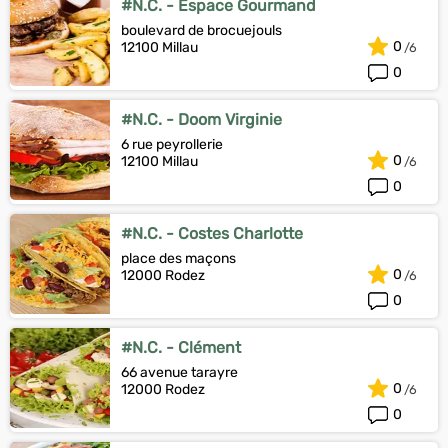
#N.C. - Espace Gourmand
boulevard de brocuejouls
0
12100 Millau
0
#N.C. - Doom Virginie
6 rue peyrollerie
0
12100 Millau
0
#N.C. - Costes Charlotte
place des maçons
0
12000 Rodez
0
#N.C. - Clément
66 avenue tarayre
0
12000 Rodez
0