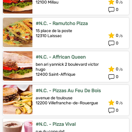
0
12100 Millau
0
#N.C. - Ramutcho Pizza
15 place de la poste
0
12310 Laissac
0
#N.C. - Affrican Queen
ben ari yannick 2 boulevard victor
0
hugo
12400 Saint-Affrique
0
#N.C. - Pizzas Au Feu De Bois
avenue de toulouse
0
12200 Villefranche-de-Rouergue
0
#N.C. - Pizza Vival
rue du consulat