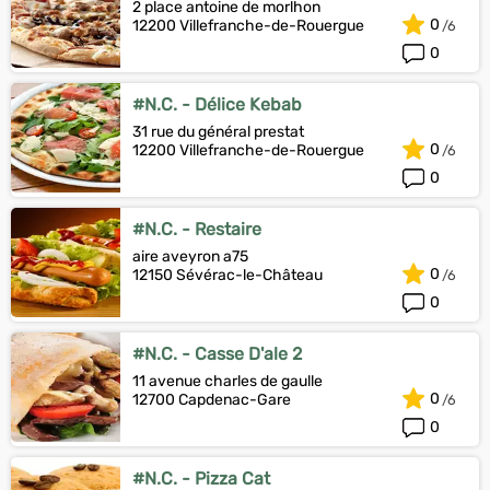
2 place antoine de morlhon
0
12200 Villefranche-de-Rouergue
0
#N.C. - Délice Kebab
31 rue du général prestat
0
12200 Villefranche-de-Rouergue
0
#N.C. - Restaire
aire aveyron a75
0
12150 Sévérac-le-Château
0
#N.C. - Casse D'ale 2
11 avenue charles de gaulle
0
12700 Capdenac-Gare
0
#N.C. - Pizza Cat