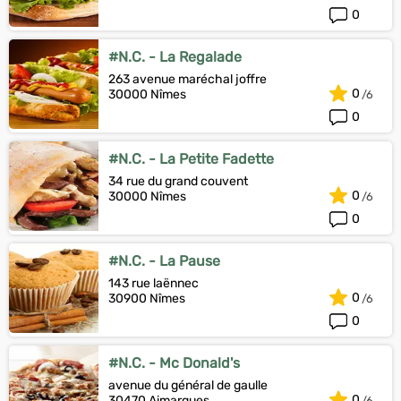
0
#N.C. - La Regalade
263 avenue maréchal joffre
0
30000 Nîmes
0
#N.C. - La Petite Fadette
34 rue du grand couvent
0
30000 Nîmes
0
#N.C. - La Pause
143 rue laënnec
0
30900 Nîmes
0
#N.C. - Mc Donald's
avenue du général de gaulle
0
30470 Aimargues