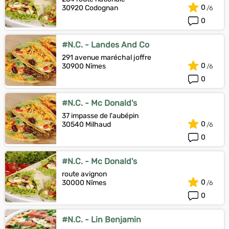
0
30920 Codognan
0
#N.C. - Landes And Co
291 avenue maréchal joffre
0
30900 Nîmes
0
#N.C. - Mc Donald's
37 impasse de l'aubépin
0
30540 Milhaud
0
#N.C. - Mc Donald's
route avignon
0
30000 Nîmes
0
#N.C. - Lin Benjamin