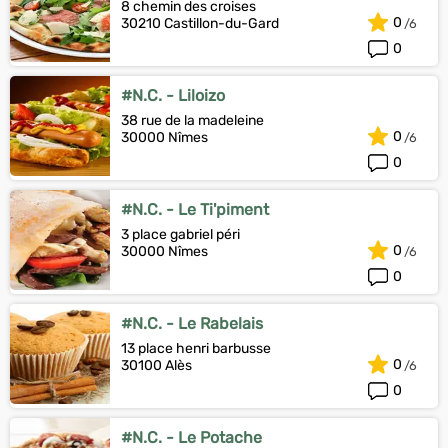
8 chemin des croises
0
30210 Castillon-du-Gard
0
#N.C. - Liloizo
38 rue de la madeleine
0
30000 Nîmes
0
#N.C. - Le Ti'piment
3 place gabriel péri
0
30000 Nîmes
0
#N.C. - Le Rabelais
13 place henri barbusse
0
30100 Alès
0
#N.C. - Le Potache