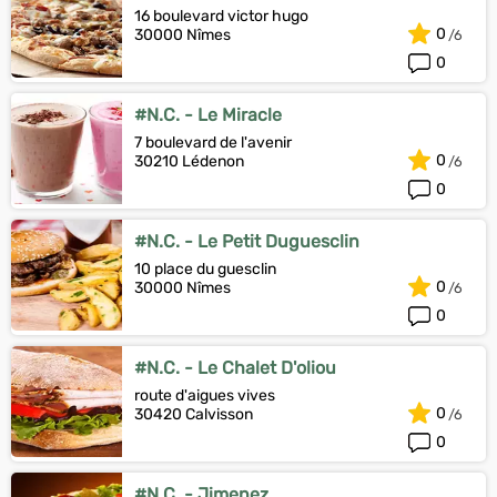
16 boulevard victor hugo
0
30000 Nîmes
0
#N.C. - Le Miracle
7 boulevard de l'avenir
0
30210 Lédenon
0
#N.C. - Le Petit Duguesclin
10 place du guesclin
0
30000 Nîmes
0
#N.C. - Le Chalet D'oliou
route d'aigues vives
0
30420 Calvisson
0
#N.C. - Jimenez