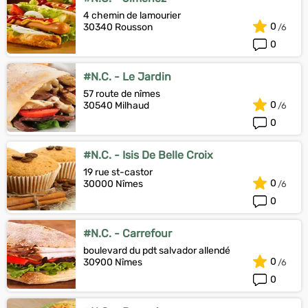
4 chemin de lamourier
0
30340 Rousson
0
#N.C. - Le Jardin
57 route de nîmes
0
30540 Milhaud
0
#N.C. - Isis De Belle Croix
19 rue st-castor
0
30000 Nîmes
0
#N.C. - Carrefour
boulevard du pdt salvador allendé
0
30900 Nîmes
0