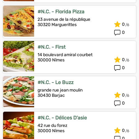
#N.C. - Florida Pizza
23 avenue de la république
0
30320 Marguerittes
0
#N.C. - First
14 boulevard amiral courbet
0
30000 Nîmes
0
#N.C. - Le Buzz
grande rue jean moulin
0
30430 Barjac
0
#N.C. - Délices D'asie
42 rue du forez
0
30000 Nîmes
0