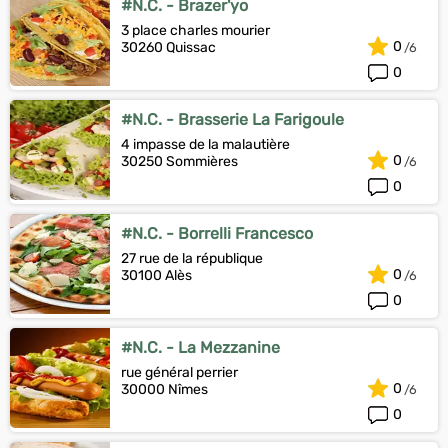
#N.C. - Brazer'yo
3 place charles mourier
0
30260 Quissac
0
#N.C. - Brasserie La Farigoule
4 impasse de la malautière
0
30250 Sommières
0
#N.C. - Borrelli Francesco
27 rue de la république
0
30100 Alès
0
#N.C. - La Mezzanine
rue général perrier
0
30000 Nîmes
0