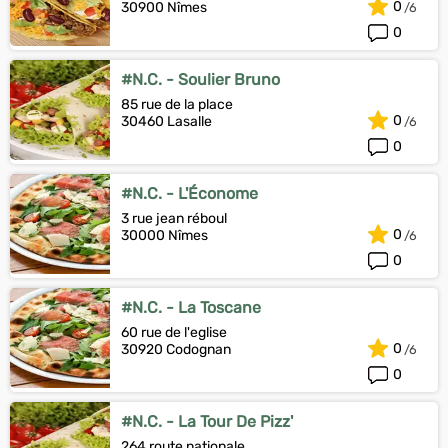
0
30900 Nîmes
0
#N.C. - Soulier Bruno
85 rue de la place
0
30460 Lasalle
0
#N.C. - L'Économe
3 rue jean réboul
0
30000 Nîmes
0
#N.C. - La Toscane
60 rue de l'eglise
0
30920 Codognan
0
#N.C. - La Tour De Pizz'
264 route nationale