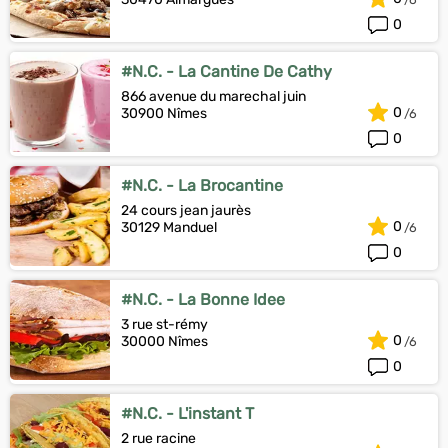
0
#N.C. - La Cantine De Cathy
866 avenue du marechal juin
0
30900 Nîmes
0
#N.C. - La Brocantine
24 cours jean jaurès
0
30129 Manduel
0
#N.C. - La Bonne Idee
3 rue st-rémy
0
30000 Nîmes
0
#N.C. - L'instant T
2 rue racine