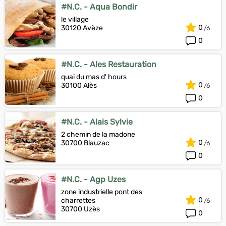
#N.C. - Aqua Bondir
le village
0
30120 Avèze
0
#N.C. - Ales Restauration
quai du mas d' hours
0
30100 Alès
0
#N.C. - Alais Sylvie
2 chemin de la madone
0
30700 Blauzac
0
#N.C. - Agp Uzes
zone industrielle pont des
0
charrettes
30700 Uzès
0