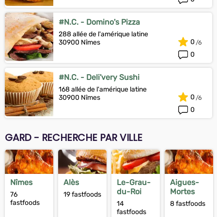
#N.C. - Domino's Pizza
288 allée de l'amérique latine
0
30900 Nîmes
0
#N.C. - Deli'very Sushi
168 allée de l'amérique latine
0
30900 Nîmes
0
GARD - RECHERCHE PAR VILLE
Nîmes
Alès
Le-Grau-
Aigues-
du-Roi
Mortes
76
19 fastfoods
fastfoods
14
8 fastfoods
fastfoods