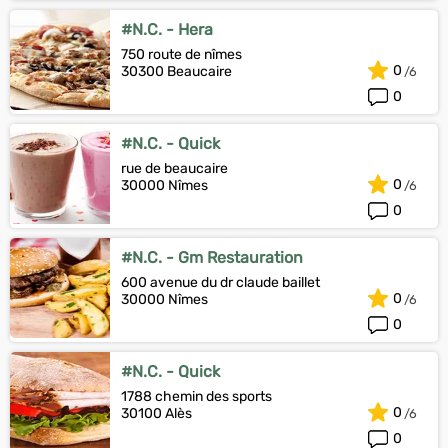
#N.C. - Hera
750 route de nîmes
0
30300 Beaucaire
0
#N.C. - Quick
rue de beaucaire
0
30000 Nîmes
0
#N.C. - Gm Restauration
600 avenue du dr claude baillet
0
30000 Nîmes
0
#N.C. - Quick
1788 chemin des sports
0
30100 Alès
0