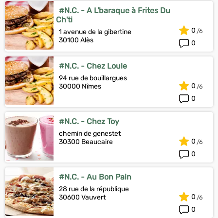
#N.C. - A L'baraque à Frites Du
Ch'ti
0
1 avenue de la gibertine
30100 Alès
0
#N.C. - Chez Loule
94 rue de bouillargues
0
30000 Nîmes
0
#N.C. - Chez Toy
chemin de genestet
0
30300 Beaucaire
0
#N.C. - Au Bon Pain
28 rue de la république
0
30600 Vauvert
0