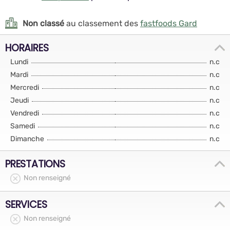
Non classé
au classement des
fastfoods Gard
HORAIRES
Lundi
n.c
Mardi
n.c
Mercredi
n.c
Jeudi
n.c
Vendredi
n.c
Samedi
n.c
Dimanche
n.c
PRESTATIONS
Non renseigné
SERVICES
Non renseigné