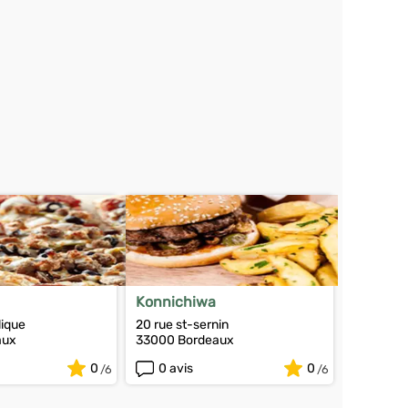
Konnichiwa
lique
20 rue st-sernin
aux
33000 Bordeaux
0
0 avis
0