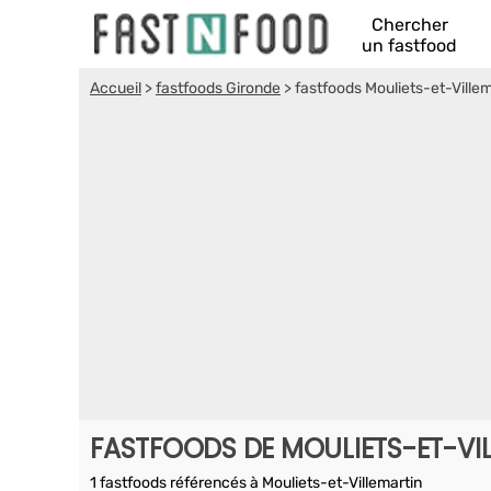
Chercher
un fastfood
Accueil
>
fastfoods Gironde
>
fastfoods Mouliets-et-Villem
FASTFOODS DE MOULIETS-ET-VI
1 fastfoods référencés à Mouliets-et-Villemartin