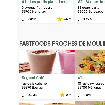
#1 - Les petits plats dans
#2 - Vacher-bu
les grands
9 avenue Pythagore
38 cours portal
33700 Mérignac
33000 Bordeaux
2 avis
5.5
1 avis
FASTFOODS PROCHES DE MOULIE
Sogood Café
Wilsi
rue de la gabarre
10 rue gay-lussac
33270 Bouliac
33700 Mérignac
0 avis
0
0 avis