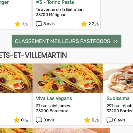
rger
#3 - Torino Pasta
16 avenue de la libération
33700 Mérignac
1
8 avis
2.3
CLASSEMENT MEILLEURS FASTFOODS
TS-ET-VILLEMARTIN
Viva Las Vegans
Sudissima
27 rue saint james
297 rue répub
33000 Bordeaux
33200 Borde
0
0 avis
0
0 avis