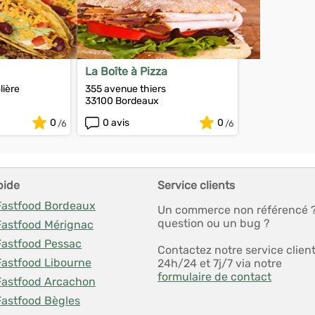
La Boîte à Pizza
lière
355 avenue thiers
33100 Bordeaux
0
0 avis
0
pide
Service clients
 Fastfood Bordeaux
Un commerce non référencé 
question ou un bug ?
 Fastfood Mérignac
Fastfood Pessac
Contactez notre service clien
Fastfood Libourne
24h/24 et 7j/7 via notre
formulaire de contact
 Fastfood Arcachon
Fastfood Bègles