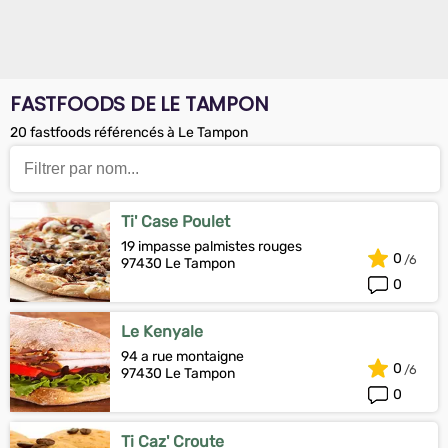
FASTFOODS DE LE TAMPON
20 fastfoods référencés à Le Tampon
Ti' Case Poulet
19 impasse palmistes rouges
0
97430 Le Tampon
0
Le Kenyale
94 a rue montaigne
0
97430 Le Tampon
0
Ti Caz' Croute