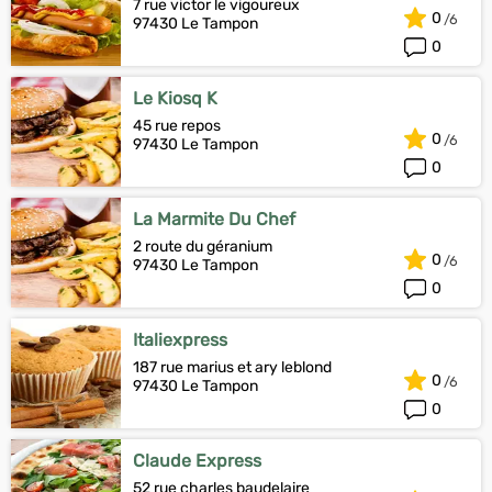
7 rue victor le vigoureux
0
97430 Le Tampon
0
Le Kiosq K
45 rue repos
0
97430 Le Tampon
0
La Marmite Du Chef
2 route du géranium
0
97430 Le Tampon
0
Italiexpress
187 rue marius et ary leblond
0
97430 Le Tampon
0
Claude Express
52 rue charles baudelaire