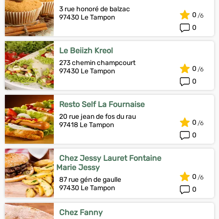
3 rue honoré de balzac
0
97430 Le Tampon
0
Le Beiizh Kreol
273 chemin champcourt
0
97430 Le Tampon
0
Resto Self La Fournaise
20 rue jean de fos du rau
0
97418 Le Tampon
0
Chez Jessy Lauret Fontaine
Marie Jessy
0
87 rue gén de gaulle
97430 Le Tampon
0
Chez Fanny