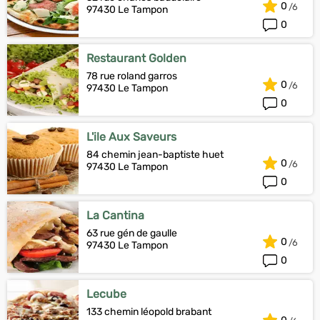
0
97430 Le Tampon
0
Restaurant Golden
78 rue roland garros
0
97430 Le Tampon
0
L'ile Aux Saveurs
84 chemin jean-baptiste huet
0
97430 Le Tampon
0
La Cantina
63 rue gén de gaulle
0
97430 Le Tampon
0
Lecube
133 chemin léopold brabant