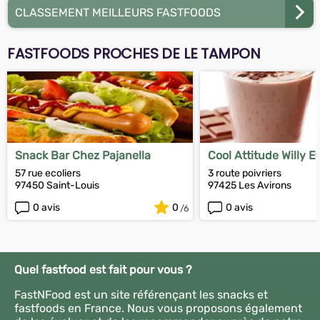
CLASSEMENT MEILLEURS FASTFOODS
FASTFOODS PROCHES DE LE TAMPON
Snack Bar Chez Pajanella
Cool Attitude Willy E
Distribution
57 rue ecoliers
3 route poivriers
97450 Saint-Louis
97425 Les Avirons
0 avis
0
0 avis
Quel fastfood est fait pour vous ?
FastNFood est un site référençant les snacks et
fastfoods en France. Nous vous proposons également