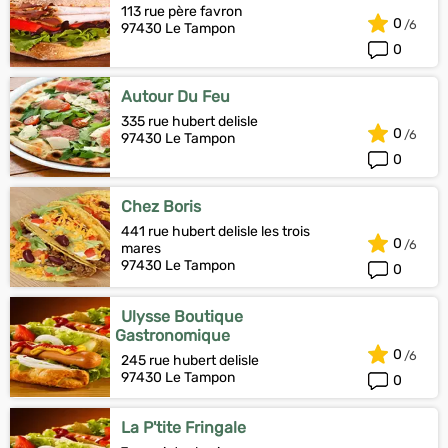
113 rue père favron
0
97430 Le Tampon
0
Autour Du Feu
335 rue hubert delisle
0
97430 Le Tampon
0
Chez Boris
441 rue hubert delisle les trois
0
mares
97430 Le Tampon
0
Ulysse Boutique
Gastronomique
0
245 rue hubert delisle
97430 Le Tampon
0
La P'tite Fringale