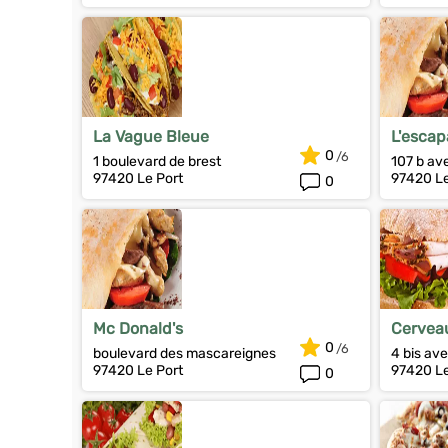
La Vague Bleue
L'esca
0
1 boulevard de brest
107 b av
97420 Le Port
97420 Le
0
Mc Donald's
Cervea
0
boulevard des mascareignes
4 bis av
97420 Le Port
97420 Le
0