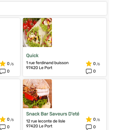
Quick
1 rue ferdinand buisson
0
0
97420 Le Port
0
0
Snack Bar Saveurs D'eté
0
0
12 rue leconte de lisle
97420 Le Port
0
0