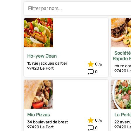
Société
Ho-yew Jean
Rapide 
15 rue jacques cartier
0
route co
97420 Le Port
97420 Le
0
Mio Pizzas
La Perle
0
34 boulevard de brest
22 avenue
97420 Le Port
97420 Le
0