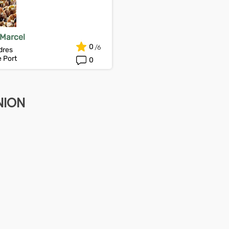
Marcel
0
dres
 Port
0
NION