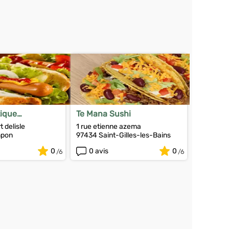
tique
Te Mana Sushi
que
 delisle
1 rue etienne azema
mpon
97434 Saint-Gilles-les-Bains
0
0 avis
0