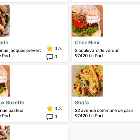
pade
Chez Mimi
0
enue jacques prévert
2 boulevard de verdun
 Port
97420 Le Port
0
ux Suzette
Shafa
0
enue pasteur
22 avenue commune de paris
 Port
97420 Le Port
0