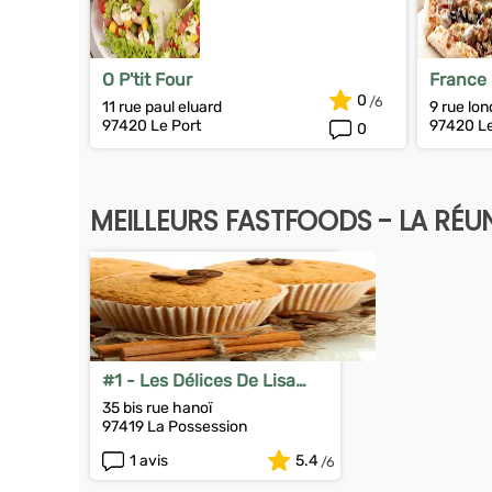
O P'tit Four
France 
0
11 rue paul eluard
9 rue lon
97420 Le Port
97420 Le
0
MEILLEURS FASTFOODS - LA RÉU
#1 - Les Délices De Lisa
Marie
35 bis rue hanoï
97419 La Possession
1 avis
5.4