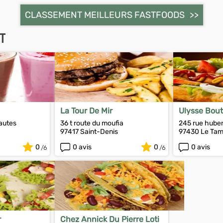
CLASSEMENT MEILLEURS FASTFOODS
T
La Tour De Mir
Ulysse Bou
Gastronomi
autes
36 t route du moufia
245 rue hubert
97417 Saint-Denis
97430 Le Ta
0
0 avis
0
0 avis
r
Chez Annick Du Pierre Loti