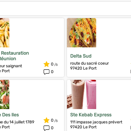
 Restauration
Delta Sud
Réunion
route du sacré coeur
0
eur saignant
97420 Le Port
 Port
0
 Des Iles
Ste Kebab Express
0
 du 14 juillet 1789
111 impasse jacques prévert
 Port
97420 Le Port
0