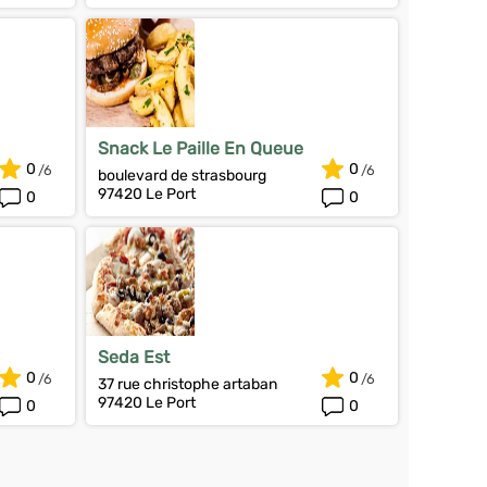
Snack Le Paille En Queue
0
0
boulevard de strasbourg
97420 Le Port
0
0
Seda Est
0
0
37 rue christophe artaban
97420 Le Port
0
0