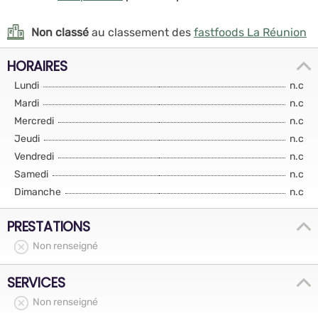
Non classé
au classement des
fastfoods La Réunion
HORAIRES
Lundi
n.c
Mardi
n.c
Mercredi
n.c
Jeudi
n.c
Vendredi
n.c
Samedi
n.c
Dimanche
n.c
PRESTATIONS
Non renseigné
SERVICES
Non renseigné