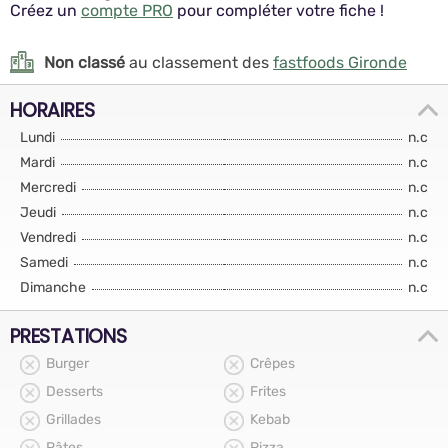
Créez un
compte PRO
pour compléter votre fiche !
Non classé
au classement des
fastfoods Gironde
HORAIRES
Lundi
n.c
Mardi
n.c
Mercredi
n.c
Jeudi
n.c
Vendredi
n.c
Samedi
n.c
Dimanche
n.c
PRESTATIONS
Burger
Crêpes
Desserts
Frites
Grillades
Kebab
Pâtes
Pizza