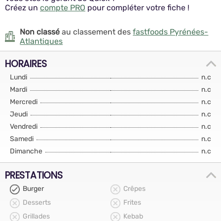
Créez un
compte PRO
pour compléter votre fiche !
Non classé
au classement des
fastfoods Pyrénées-
Atlantiques
HORAIRES
Lundi
n.c
Mardi
n.c
Mercredi
n.c
Jeudi
n.c
Vendredi
n.c
Samedi
n.c
Dimanche
n.c
PRESTATIONS
Burger
Crêpes
Desserts
Frites
Grillades
Kebab