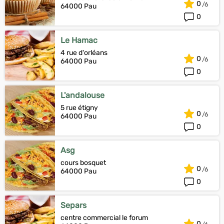
0
64000 Pau
0
Le Hamac
4 rue d'orléans
0
64000 Pau
0
L'andalouse
5 rue étigny
0
64000 Pau
0
Asg
cours bosquet
0
64000 Pau
0
Separs
centre commercial le forum
0