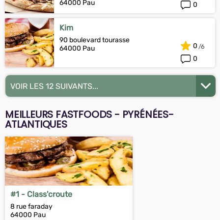
64000 Pau
0
Kim
90 boulevard tourasse
0
64000 Pau
0
VOIR LES 12 SUIVANTS...
MEILLEURS FASTFOODS - PYRÉNÉES-
ATLANTIQUES
#1 - Class'croute
8 rue faraday
64000 Pau