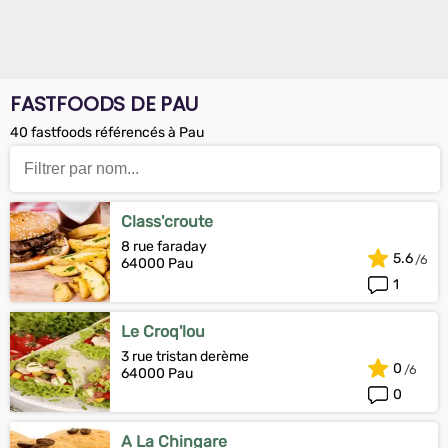
FASTFOODS DE PAU
40 fastfoods référencés à Pau
Class'croute
8 rue faraday
5.6
64000 Pau
1
Le Croq'lou
3 rue tristan derème
0
64000 Pau
0
A La Chingare