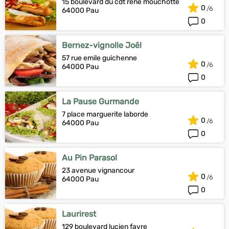
15 boulevard du cdt rené mouchotte
0
64000 Pau
0
Bernez-vignolle Joël
57 rue emile guichenne
0
64000 Pau
0
La Pause Gurmande
7 place marguerite laborde
0
64000 Pau
0
Au Pin Parasol
23 avenue vignancour
0
64000 Pau
0
Laurirest
129 boulevard lucien favre