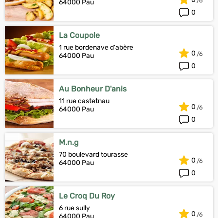
64000 Pau
0
La Coupole
1 rue bordenave d'abère
0
64000 Pau
0
Au Bonheur D'anis
11 rue castetnau
0
64000 Pau
0
M.n.g
70 boulevard tourasse
0
64000 Pau
0
Le Croq Du Roy
6 rue sully
0
64000 Pau