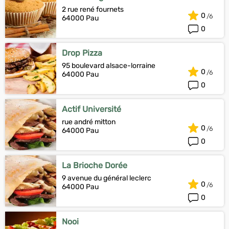
2 rue rené fournets
0
64000 Pau
0
Drop Pizza
95 boulevard alsace-lorraine
0
64000 Pau
0
Actif Université
rue andré mitton
0
64000 Pau
0
La Brioche Dorée
9 avenue du général leclerc
0
64000 Pau
0
Nooi