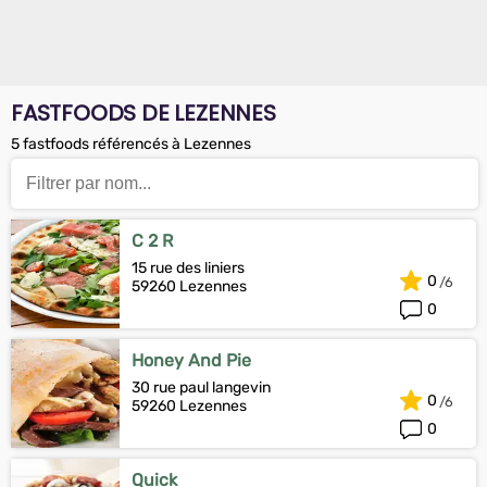
FASTFOODS DE LEZENNES
5 fastfoods référencés à Lezennes
C 2 R
15 rue des liniers
0
59260 Lezennes
0
Honey And Pie
30 rue paul langevin
0
59260 Lezennes
0
Quick