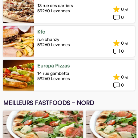
13 rue des carriers
0
59260 Lezennes
0
Kfc
rue chanzy
0
59260 Lezennes
0
Europa Pizzas
14 rue gambetta
0
59260 Lezennes
0
MEILLEURS FASTFOODS - NORD