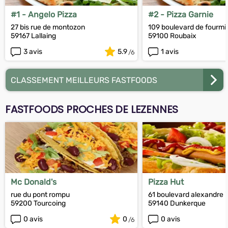
#1 - Angelo Pizza
#2 - Pizza Garnie
27 bis rue de montozon
109 boulevard de fourmi
59167 Lallaing
59100 Roubaix
3 avis
5.9
1 avis
CLASSEMENT MEILLEURS FASTFOODS
FASTFOODS PROCHES DE LEZENNES
Mc Donald's
Pizza Hut
rue du pont rompu
61 boulevard alexandre ii
59200 Tourcoing
59140 Dunkerque
0 avis
0
0 avis