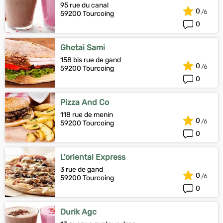
95 rue du canal
0
59200 Tourcoing
0
Ghetai Sami
158 bis rue de gand
0
59200 Tourcoing
0
Pizza And Co
118 rue de menin
0
59200 Tourcoing
0
L'oriental Express
3 rue de gand
0
59200 Tourcoing
0
Durik Agc