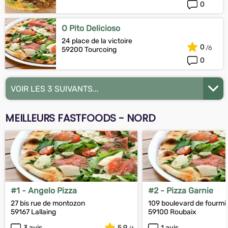
0
O Pito Delicioso
24 place de la victoire
0
59200 Tourcoing
0
VOIR LES 3 SUIVANTS...
MEILLEURS FASTFOODS - NORD
#1 - Angelo Pizza
#2 - Pizza Garnie
27 bis rue de montozon
109 boulevard de fourmi
59167 Lallaing
59100 Roubaix
3 avis
5.9
1 avis