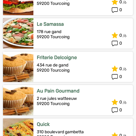
0
59200 Tourcoing
0
Le Samassa
178 rue gand
0
59200 Tourcoing
0
Friterie Delcoigne
434 rue de gand
0
59200 Tourcoing
0
Au Pain Gourmand
2 rue jules watteeuw
0
59200 Tourcoing
0
Quick
310 boulevard gambetta
0