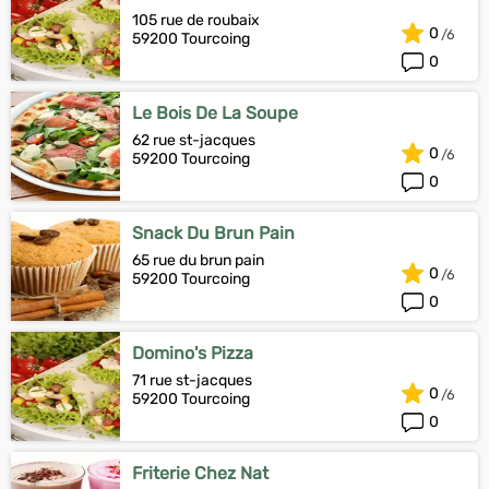
105 rue de roubaix
0
59200 Tourcoing
0
Le Bois De La Soupe
62 rue st-jacques
0
59200 Tourcoing
0
Snack Du Brun Pain
65 rue du brun pain
0
59200 Tourcoing
0
Domino's Pizza
71 rue st-jacques
0
59200 Tourcoing
0
Friterie Chez Nat