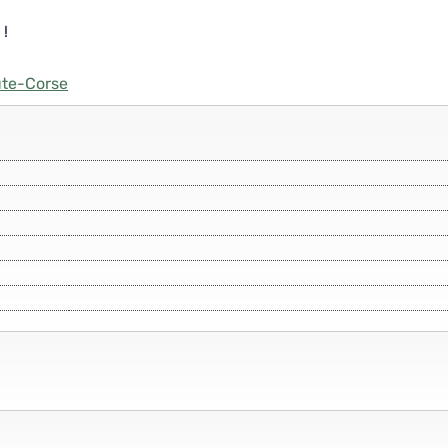
 !
ute-Corse