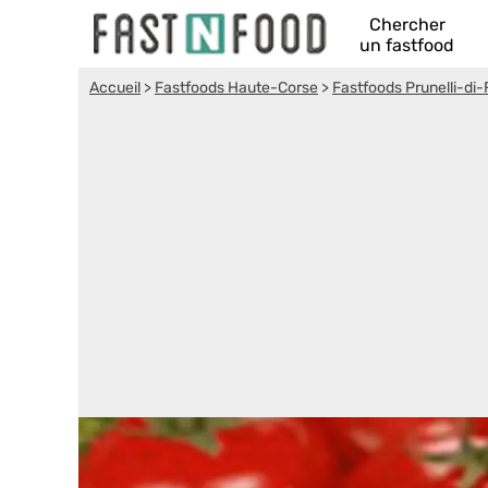
Chercher
un fastfood
Accueil
>
Fastfoods Haute-Corse
>
Fastfoods Prunelli-di