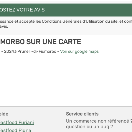
aissance et accepté les
Conditions Générales d’Utilisation
du site, et con
avis
.
UMORBO SUR UNE CARTE
ro - 20243 Prunelli-di-Fiumorbo -
Voir sur google maps
pide
Service clients
Un commerce non référencé 
Fastfood Furiani
question ou un bug ?
Fastfood Pigna