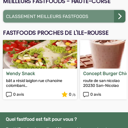
MEILLEURS FASTFOODS - HAUTE-CORSE
CLASSEMENT MEILLEURS FASTFOODS
FASTFOODS PROCHES DE L'ILE-ROUSSE
Wendy Snack
Concept Burger Chi
bât a résid laiglon rue chanoine
route de san nicolao
colombani
20230 San-Nicolao
20200 Bastia
0 avis
0
0 avis
Quel fastfood est fait pour vous ?