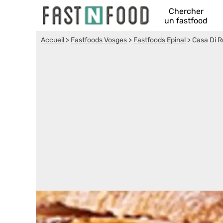
Chercher
un fastfood
Accueil
>
Fastfoods Vosges
>
Fastfoods Epinal
>
Casa Di 