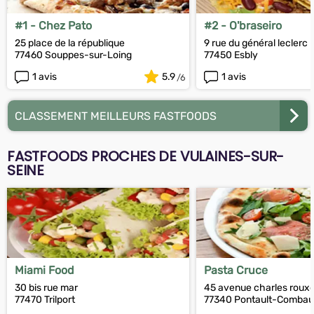
#1 - Chez Pato
#2 - O'braseiro
25 place de la république
9 rue du général leclerc
77460 Souppes-sur-Loing
77450 Esbly
1 avis
5.9
1 avis
CLASSEMENT MEILLEURS FASTFOODS
FASTFOODS PROCHES DE VULAINES-SUR-
SEINE
Miami Food
Pasta Cruce
30 bis rue mar
45 avenue charles rouxe
77470 Trilport
77340 Pontault-Combau