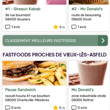
#1 - Giresun Kebab
#2 - Mc Donald's
36 rue bournizet
route de beauraing
08400 Vouziers
08600 Givet
1 avis
6
1 avis
CLASSEMENT MEILLEURS FASTFOODS
FASTFOODS PROCHES DE VIEUX-LÈS-ASFELD
Pause Sandwich
Mc Donald's
raoudi houria 41 rue bourbon
zone industrielle etoile
08000 Charleville-Mézières
08300 Rethel
0 avis
0
0 avis