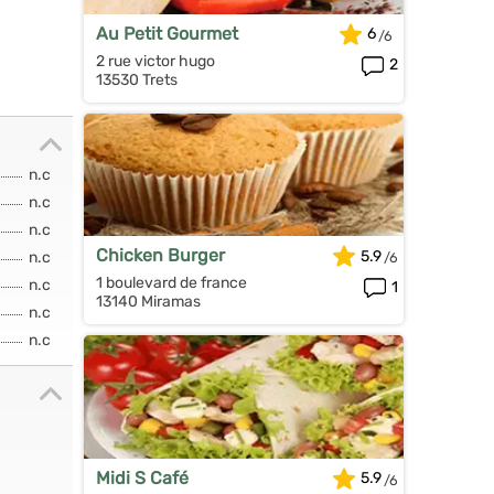
Au Petit Gourmet
6
2 rue victor hugo
2
13530 Trets
n.c
n.c
n.c
Chicken Burger
5.9
n.c
1 boulevard de france
n.c
1
13140 Miramas
n.c
n.c
Midi S Café
5.9