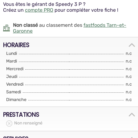
Vous êtes le gérant de Speedy 3 P ?
Créez un
compte PRO
pour compléter votre fiche !
Non classé
au classement des
fastfoods Tarn-et-
Garonne
HORAIRES
Lundi
n.c
Mardi
n.c
Mercredi
n.c
Jeudi
n.c
Vendredi
n.c
Samedi
n.c
Dimanche
n.c
PRESTATIONS
Non renseigné