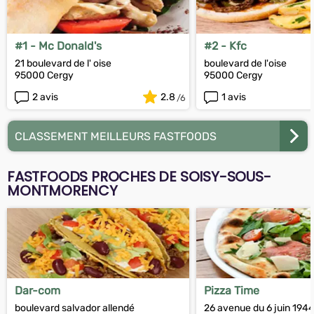
#1 - Mc Donald's
#2 - Kfc
21 boulevard de l' oise
boulevard de l'oise
95000 Cergy
95000 Cergy
2 avis
2.8
1 avis
CLASSEMENT MEILLEURS FASTFOODS
FASTFOODS PROCHES DE SOISY-SOUS-
MONTMORENCY
Dar-com
Pizza Time
boulevard salvador allendé
26 avenue du 6 juin 194