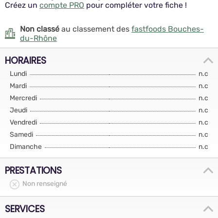
Créez un
compte PRO
pour compléter votre fiche !
Non classé
au classement des
fastfoods Bouches-
du-Rhône
HORAIRES
Lundi
n.c
Mardi
n.c
Mercredi
n.c
Jeudi
n.c
Vendredi
n.c
Samedi
n.c
Dimanche
n.c
PRESTATIONS
Non renseigné
SERVICES