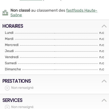
Non classé
au classement des
fastfoods Haute-
Saône
HORAIRES
Lundi
n.c
Mardi
n.c
Mercredi
n.c
Jeudi
n.c
Vendredi
n.c
Samedi
n.c
Dimanche
n.c
PRESTATIONS
Non renseigné
SERVICES
Non renseigné