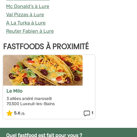
Mc Donald's à Lure
Val Pizzas à Lure
A La Turka à Lure
Reuter Fabien à Lure
FASTFOODS À PROXIMITÉ
Le Milo
3 allées andré maroselli
70300 Luxeuil-les-Bains
5.6
1
Quel fastfood est fait pour vous ?