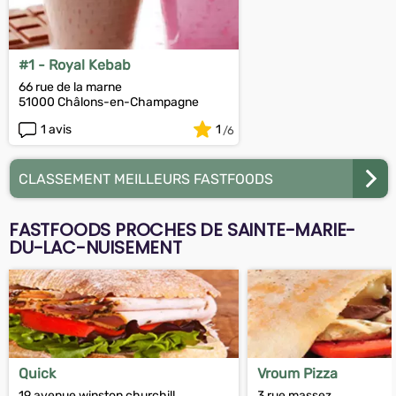
#1 - Royal Kebab
66 rue de la marne
51000 Châlons-en-Champagne
1 avis
1
CLASSEMENT MEILLEURS FASTFOODS
FASTFOODS PROCHES DE SAINTE-MARIE-
DU-LAC-NUISEMENT
Quick
Vroum Pizza
19 avenue winston churchill
3 rue massez