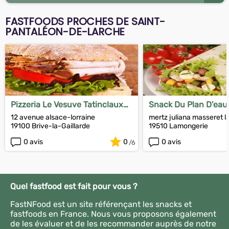
FASTFOODS PROCHES DE SAINT-
PANTALÉON-DE-LARCHE
Pizzeria Le Vesuve Tatinclaux
Snack Du Plan D'eau
Patrice
12 avenue alsace-lorraine
mertz juliana masseret 
19100 Brive-la-Gaillarde
19510 Lamongerie
0 avis
0
0 avis
Quel fastfood est fait pour vous ?
FastNFood est un site référençant les snacks et
fastfoods en France. Nous vous proposons également
de les évaluer et de les recommander auprès de notre