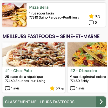
Pizza Bella
1 rue roger fadin
0
77310 Saint-Fargeau-Ponthierry
0
MEILLEURS FASTFOODS - SEINE-ET-MARNE
#1 - Chez Pato
#2 - O'braseiro
25 place de la république
9 rue du général leclerc
77460 Souppes-sur-Loing
77450 Esbly
1 avis
5.9
1 avis
CLASSEMENT MEILLEURS FASTFOODS