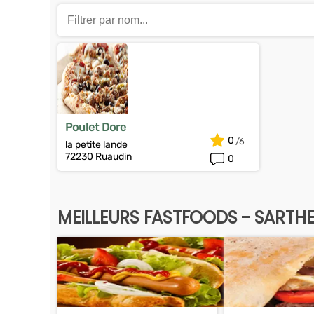
Poulet Dore
0
la petite lande
72230 Ruaudin
0
MEILLEURS FASTFOODS - SARTH