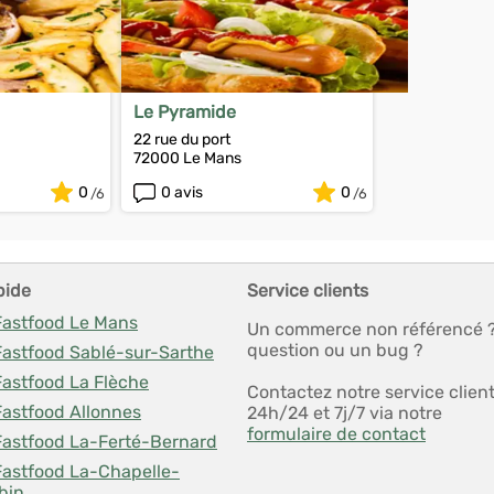
Le Pyramide
22 rue du port
72000 Le Mans
0
0 avis
0
pide
Service clients
 Fastfood Le Mans
Un commerce non référencé 
question ou un bug ?
Fastfood Sablé-sur-Sarthe
Fastfood La Flèche
Contactez notre service clien
Fastfood Allonnes
24h/24 et 7j/7 via notre
formulaire de contact
 Fastfood La-Ferté-Bernard
Fastfood La-Chapelle-
bin