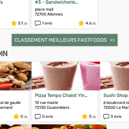
's
#3 - Sandwicherie
L'allonnaise
place mail
72700 Allonnes
5.1
1 avis
4.6
CLASSEMENT MEILLEURS FASTFOODS
IN
Pizza Tempo Chalot Yin
Sushi Shop
Chan
al de gaulle
10 rue mairie
6 boulevard r
ernard
72130 Coulombiers
72000 Le Ma
0
0 avis
0
0 avis