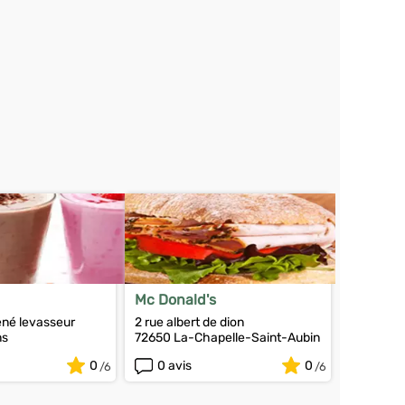
Mc Donald's
ené levasseur
2 rue albert de dion
ns
72650 La-Chapelle-Saint-Aubin
0
0 avis
0