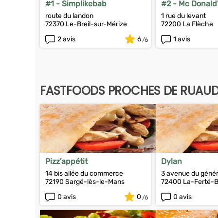
#1 - Simplikebab
#2 - Mc Donald
route du landon
1 rue du levant
72370 Le-Breil-sur-Mérize
72200 La Flèche
2 avis
6
1 avis
FASTFOODS PROCHES DE RUAUD
Pizz'appétit
Dylan
14 bis allée du commerce
3 avenue du génér
72190 Sargé-lès-le-Mans
72400 La-Ferté-B
0 avis
0
0 avis