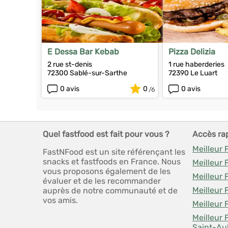
E Dessa Bar Kebab
Pizza Delizia
2 rue st-denis
1 rue haberderies
72300 Sablé-sur-Sarthe
72390 Le Luart
0 avis
0
0 avis
Quel fastfood est fait pour vous ?
Accès ra
Meilleur
FastNFood est un site référençant les
snacks et fastfoods en France. Nous
Meilleur 
vous proposons également de les
Meilleur 
évaluer et de les recommander
Meilleur 
auprès de notre communauté et de
vos amis.
Meilleur
Meilleur 
Saint-Au