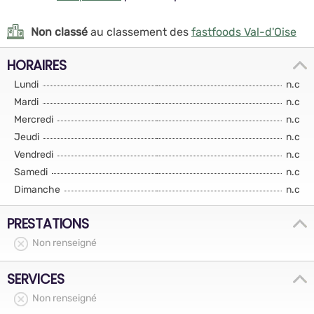
Non classé
au classement des
fastfoods Val-d'Oise
HORAIRES
Lundi
n.c
Mardi
n.c
Mercredi
n.c
Jeudi
n.c
Vendredi
n.c
Samedi
n.c
Dimanche
n.c
PRESTATIONS
Non renseigné
SERVICES
Non renseigné