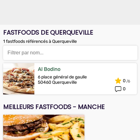
FASTFOODS DE QUERQUEVILLE
1 fastfoods référencés à Querqueville
Al Bodino
6 place général de gaulle
0
50460 Querqueville
0
MEILLEURS FASTFOODS - MANCHE