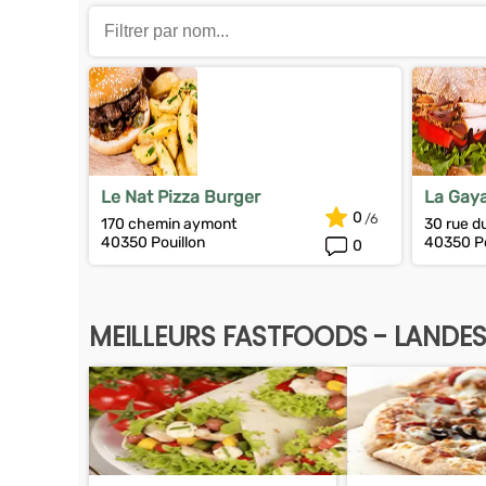
Le Nat Pizza Burger
La Gay
0
170 chemin aymont
30 rue du
40350 Pouillon
40350 Po
0
MEILLEURS FASTFOODS - LANDE