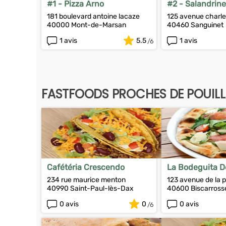
#1 - Pizza Arno
#2 - Salandrine
181 boulevard antoine lacaze
125 avenue charle
40000 Mont-de-Marsan
40460 Sanguinet
1 avis
5.5
1 avis
FASTFOODS PROCHES DE POUIL
Cafétéria Crescendo
La Bodeguita D
234 rue maurice menton
123 avenue de la 
40990 Saint-Paul-lès-Dax
40600 Biscarross
0 avis
0
0 avis