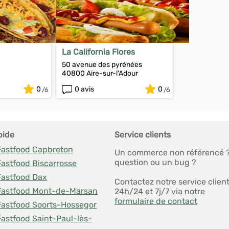
La California Flores
50 avenue des pyrénées
40800 Aire-sur-l'Adour
0
0 avis
0
pide
Service clients
 Fastfood Capbreton
Un commerce non référencé 
question ou un bug ?
Fastfood Biscarrosse
Fastfood Dax
Contactez notre service clien
 Fastfood Mont-de-Marsan
24h/24 et 7j/7 via notre
formulaire de contact
 Fastfood Soorts-Hossegor
Fastfood Saint-Paul-lès-