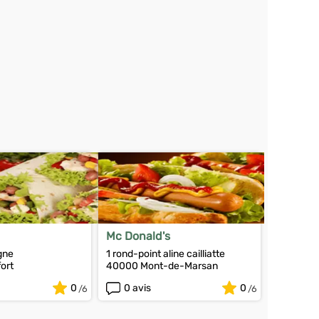
Mc Donald's
gne
1 rond-point aline cailliatte
ort
40000 Mont-de-Marsan
0
0 avis
0