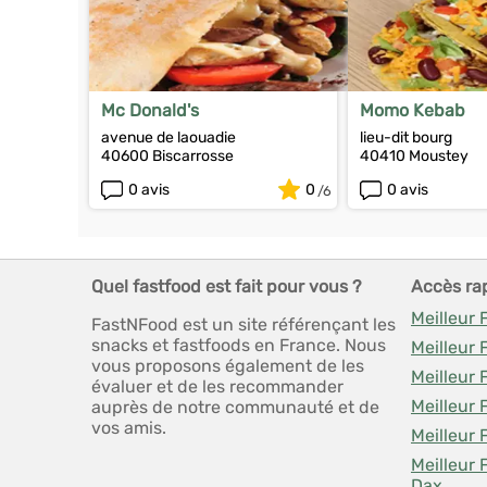
Mc Donald's
Momo Kebab
avenue de laouadie
lieu-dit bourg
40600 Biscarrosse
40410 Moustey
0 avis
0
0 avis
Quel fastfood est fait pour vous ?
Accès ra
Meilleur
FastNFood est un site référençant les
snacks et fastfoods en France. Nous
Meilleur 
vous proposons également de les
Meilleur 
évaluer et de les recommander
Meilleur
auprès de notre communauté et de
vos amis.
Meilleur
Meilleur 
Dax