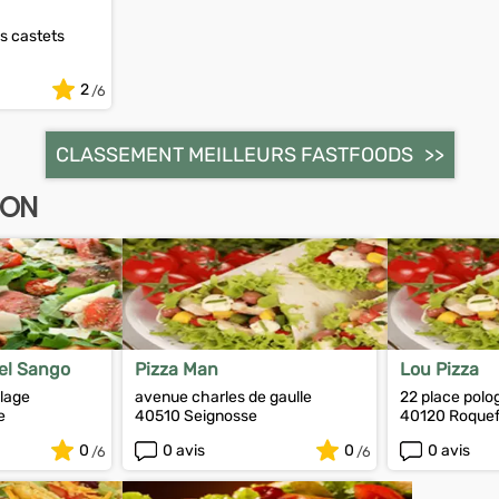
s castets
2
CLASSEMENT MEILLEURS FASTFOODS
LON
el Sango
Pizza Man
Lou Pizza
plage
avenue charles de gaulle
22 place polo
e
40510 Seignosse
40120 Roquef
0
0 avis
0
0 avis