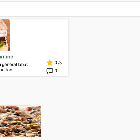
antine
0
 général labat
uillon
0
S