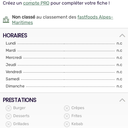
Créez un
compte PRO
pour compléter votre fiche !
Non classé
au classement des
fastfoods Alpes-
Maritimes
HORAIRES
Lundi
n.c
Mardi
n.c
Mercredi
n.c
Jeudi
n.c
Vendredi
n.c
Samedi
n.c
Dimanche
n.c
PRESTATIONS
Burger
Crêpes
Desserts
Frites
Grillades
Kebab