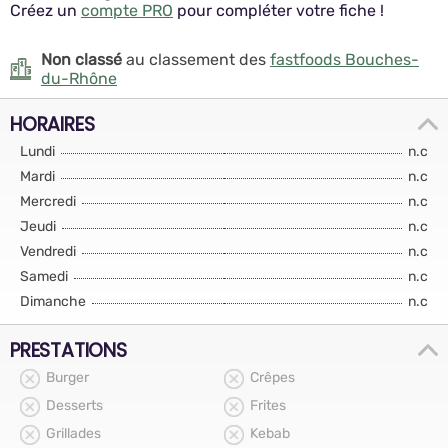
Créez un
compte PRO
pour compléter votre fiche !
Non classé
au classement des
fastfoods Bouches-
du-Rhône
HORAIRES
Lundi
n.c
Mardi
n.c
Mercredi
n.c
Jeudi
n.c
Vendredi
n.c
Samedi
n.c
Dimanche
n.c
PRESTATIONS
Burger
Crêpes
Desserts
Frites
Grillades
Kebab