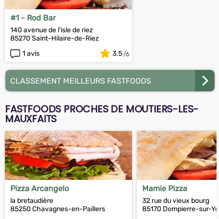
#1 - Rod Bar
140 avenue de l'isle de riez
85270 Saint-Hilaire-de-Riez
1 avis
3.5
CLASSEMENT MEILLEURS FASTFOODS
FASTFOODS PROCHES DE MOUTIERS-LES-
MAUXFAITS
Pizza Arcangelo
Mamie Pizza
la bretaudière
32 rue du vieux bourg
85250 Chavagnes-en-Paillers
85170 Dompierre-sur-Y