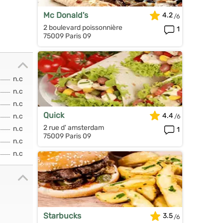
Mc Donald's
4.2
2 boulevard poissonnière
1
75009 Paris 09
n.c
n.c
n.c
Quick
4.4
n.c
2 rue d' amsterdam
n.c
1
75009 Paris 09
n.c
n.c
Starbucks
3.5