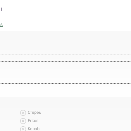
 !
is
Crêpes
Frites
Kebab