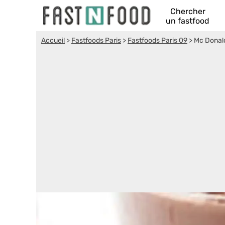
Chercher
un fastfood
Accueil
>
Fastfoods Paris
>
Fastfoods Paris 09
>
Mc Donal