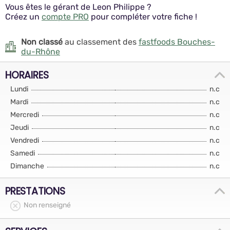
Vous êtes le gérant de Leon Philippe ?
Créez un
compte PRO
pour compléter votre fiche !
Non classé
au classement des
fastfoods Bouches-
du-Rhône
HORAIRES
Lundi
n.c
Mardi
n.c
Mercredi
n.c
Jeudi
n.c
Vendredi
n.c
Samedi
n.c
Dimanche
n.c
PRESTATIONS
Non renseigné