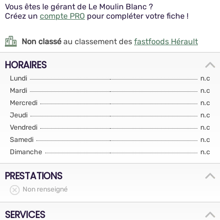
Vous êtes le gérant de Le Moulin Blanc ?
Créez un
compte PRO
pour compléter votre fiche !
Non classé
au classement des
fastfoods Hérault
HORAIRES
Lundi
n.c
Mardi
n.c
Mercredi
n.c
Jeudi
n.c
Vendredi
n.c
Samedi
n.c
Dimanche
n.c
PRESTATIONS
Non renseigné
SERVICES