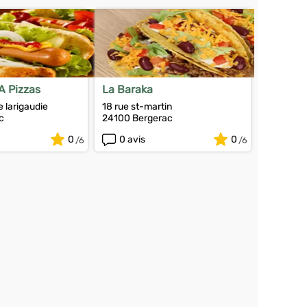
A Pizzas
La Baraka
 larigaudie
18 rue st-martin
c
24100 Bergerac
0
0 avis
0