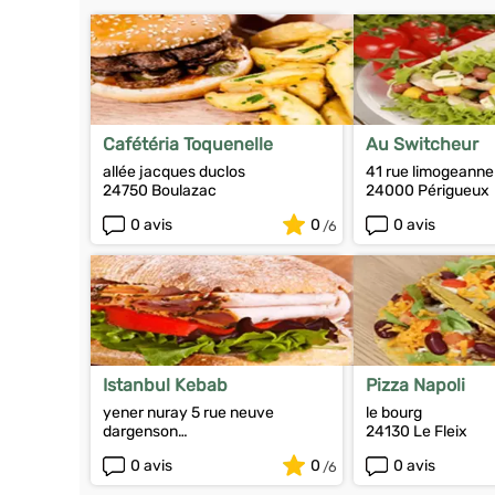
Cafétéria Toquenelle
Au Switcheur
allée jacques duclos
41 rue limogeanne
24750 Boulazac
24000 Périgueux
0 avis
0
0 avis
Istanbul Kebab
Pizza Napoli
yener nuray 5 rue neuve
le bourg
dargenson
24130 Le Fleix
24100 Bergerac
0 avis
0
0 avis