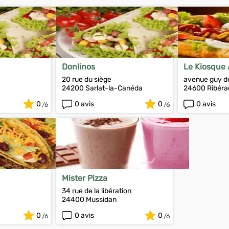
Donlinos
Le Kiosque 
20 rue du siège
avenue guy de
24200 Sarlat-la-Canéda
24600 Ribéra
0
0 avis
0
0 avis
Mister Pizza
34 rue de la libération
24400 Mussidan
0
0 avis
0