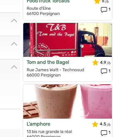
FoodTruck Torcatis
5
Route d'Elne
1
66100 Perpignan
Tom and the Bagel
4.9
Rue James Watt - Technosud
1
66000 Perpignan
L'amphore
4.5
13 bis rue grande la réal
1
66000 Perpignan