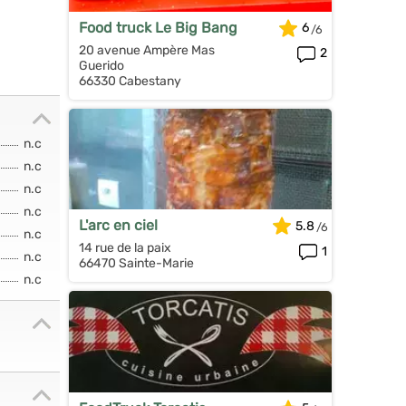
Food truck Le Big Bang
6
20 avenue Ampère Mas
2
Guerido
66330 Cabestany
n.c
n.c
n.c
n.c
L'arc en ciel
5.8
n.c
14 rue de la paix
1
n.c
66470 Sainte-Marie
n.c