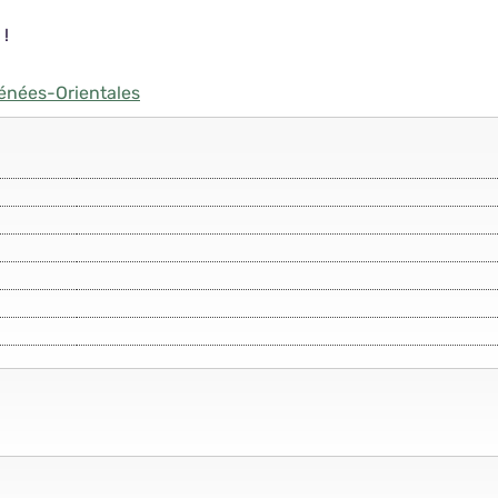
 !
énées-Orientales