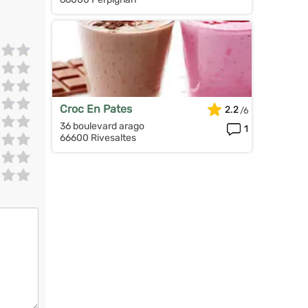
Croc En Pates
2.2
36 boulevard arago
1
66600 Rivesaltes