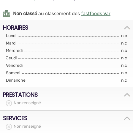
Non classé
au classement des
fastfoods Var
HORAIRES
Lundi
n.c
Mardi
n.c
Mercredi
n.c
Jeudi
n.c
Vendredi
n.c
Samedi
n.c
Dimanche
n.c
PRESTATIONS
Non renseigné
SERVICES
Non renseigné