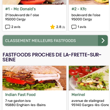
#1 - Mc Donald's
#2 - Kfc
21 boulevard de l' oise
boulevard de l'oise
95000 Cergy
95000 Cergy
2 avis
2.8
1 avis
CLASSEMENT MEILLEURS FASTFOODS
FASTFOODS PROCHES DE LA-FRETTE-SUR-
SEINE
Indian Fast Food
Merinel
7 rue gaston isra
avenue de stalingrad
95880 Enghien-les-Bains
95140 Garges-lès-Gone