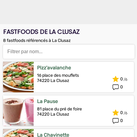
FASTFOODS DE LA CLUSAZ
8 fastfoods référencés à La Clusaz
Pizz'avalanche
16 place des mouflets
0
74220 La Clusaz
0
La Pause
81 place du pré de foire
0
74220 La Clusaz
0
La Chavinette