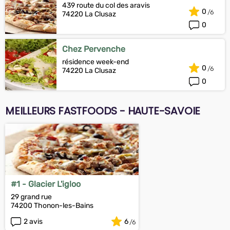
439 route du col des aravis
0
74220 La Clusaz
0
Chez Pervenche
résidence week-end
0
74220 La Clusaz
0
MEILLEURS FASTFOODS - HAUTE-SAVOIE
#1 - Glacier L'igloo
29 grand rue
74200 Thonon-les-Bains
2 avis
6