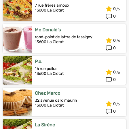
7 rue frères arnoux
0
13600 La Ciotat
0
Mc Donald's
rond-point de lattre de tassigny
0
13600 La Ciotat
0
P.e.
16 rue poilus
0
13600 La Ciotat
0
Chez Marco
32 avenue card maurin
0
13600 La Ciotat
0
La Sirène