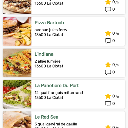
0
13600 La Ciotat
0
Pizza Bartoch
avenue jules ferry
0
13600 La Ciotat
0
L'indiana
2 allée lumière
0
13600 La Ciotat
0
La Panetiere Du Port
12 quai françois mitterrand
0
13600 La Ciotat
0
Le Red Sea
3 quai général de gaulle
0