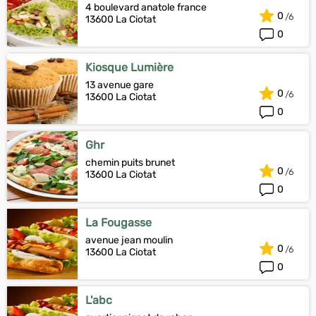
4 boulevard anatole france
0
13600 La Ciotat
0
Kiosque Lumière
13 avenue gare
0
13600 La Ciotat
0
Ghr
chemin puits brunet
0
13600 La Ciotat
0
La Fougasse
avenue jean moulin
0
13600 La Ciotat
0
L'abc