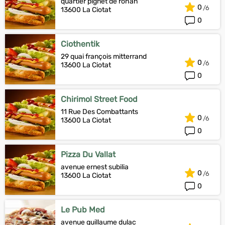
quartier pignet de rohan
0
13600 La Ciotat
0
Ciothentik
29 quai françois mitterrand
0
13600 La Ciotat
0
Chirimol Street Food
11 Rue Des Combattants
0
13600 La Ciotat
0
Pizza Du Vallat
avenue ernest subilia
0
13600 La Ciotat
0
Le Pub Med
avenue guillaume dulac