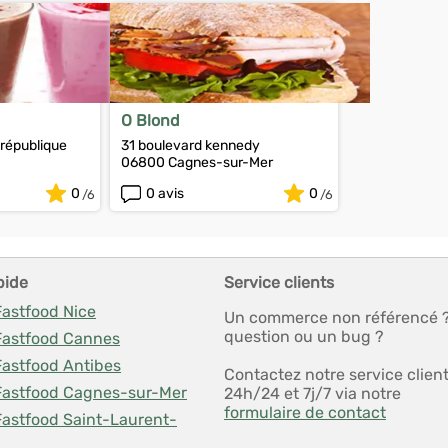
O Blond
 république
31 boulevard kennedy
06800 Cagnes-sur-Mer
0
0 avis
0
pide
Service clients
Fastfood Nice
Un commerce non référencé 
question ou un bug ?
 Fastfood Cannes
Fastfood Antibes
Contactez notre service clien
 Fastfood Cagnes-sur-Mer
24h/24 et 7j/7 via notre
formulaire de contact
Fastfood Saint-Laurent-