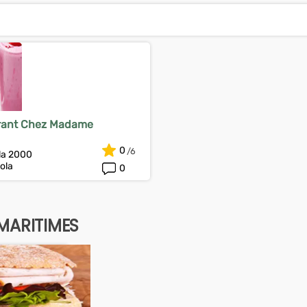
rant Chez Madame
0
ola 2000
ola
0
MARITIMES