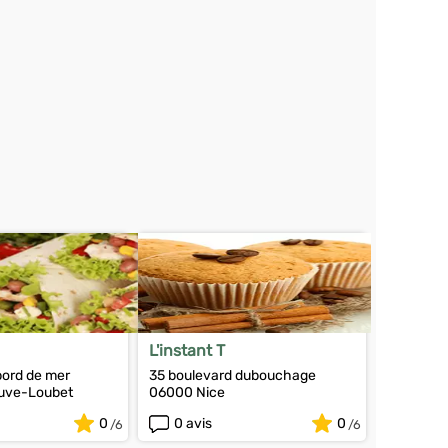
L'instant T
bord de mer
35 boulevard dubouchage
euve-Loubet
06000 Nice
0
0 avis
0