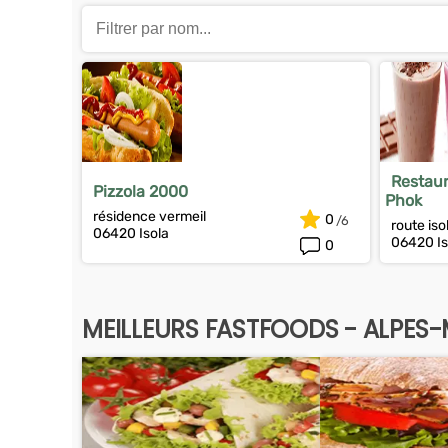
Restau
Pizzola 2000
Phok
résidence vermeil
0
route is
06420 Isola
06420 Is
0
MEILLEURS FASTFOODS - ALPES-