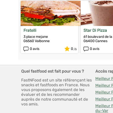
Fratelli
Star Di Pizza
3 place mejane
61 boulevard de la
06560 Valbonne
06400 Cannes
0 avis
0
0 avis
Quel fastfood est fait pour vous ?
Accès ra
Meilleur 
FastNFood est un site référençant les
snacks et fastfoods en France. Nous
Meilleur
vous proposons également de les
Meilleur 
évaluer et de les recommander
Meilleur
auprès de notre communauté et de
vos amis.
Meilleur 
du-Var