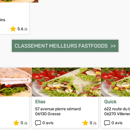
ins
5.6
CLASSEMENT MEILLEURS FASTFOODS
Elias
Quick
57 avenue pierre sémard
622 route du 
06130 Grasse
06270 Villen
0
0 avis
0
0 avis