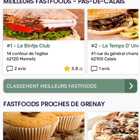
MEILLEURS FASTFOODS - PAS-DE-CALAIS
#1 - Le Bintje Club
#2 - Le Temps D' Une
14 contour de l'eglise
41 rue du général chanz
62120 Mametz
62100 Calais
2 avis
5.8
1 avis
CLASSEMENT MEILLEURS FASTFOODS
FASTFOODS PROCHES DE GRENAY