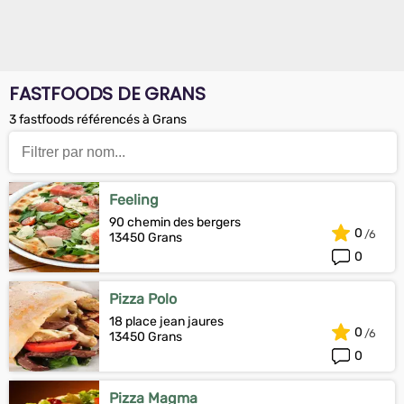
FASTFOODS DE GRANS
3 fastfoods référencés à Grans
Feeling
90 chemin des bergers
0
13450 Grans
0
Pizza Polo
18 place jean jaures
0
13450 Grans
0
Pizza Magma